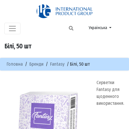
Українська
Білі, 50 шт
Головна
/
Бренди
/
Fantasy
/
Білі, 50 шт
Серветки
Fantasy для
щоденного
використання.