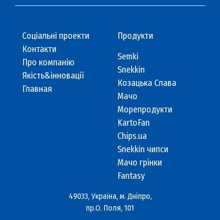
Cоціальні проекти
Продукти
Контакти
Semki
Про компанію
Snekkin
Якість&інновації
Козацька Слава
Главная
Мачо
Морепродукти
KartoFan
Chips.ua
Snekkin чипси
Мачо грінки
Fantasy
49033, Україна, м. Дніпро,
пр.О. Поля, 101