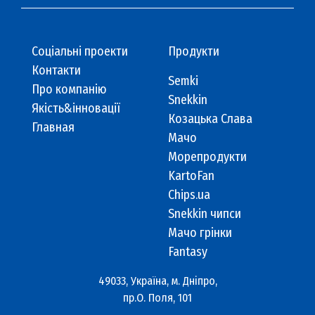
Cоціальні проекти
Продукти
Контакти
Semki
Про компанію
Snekkin
Якість&інновації
Козацька Слава
Главная
Мачо
Морепродукти
KartoFan
Chips.ua
Snekkin чипси
Мачо грінки
Fantasy
49033, Україна, м. Дніпро,
пр.О. Поля, 101