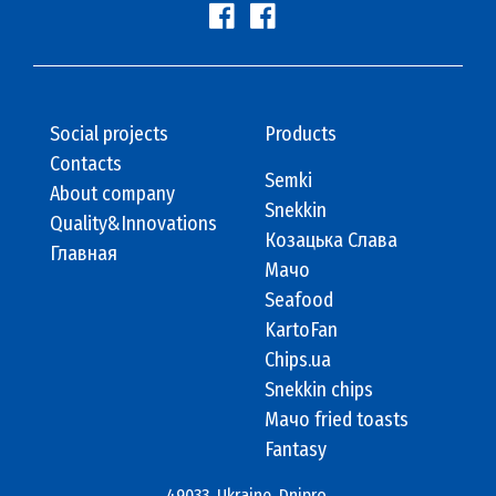
Social projects
Products
Contacts
Semki
About company
Snekkin
Quality&Innovations
Козацька Слава
Главная
Мачо
Seafood
KartoFan
Chips.ua
Snekkin chips
Мачо fried toasts
Fantasy
49033, Ukraine, Dnipro,